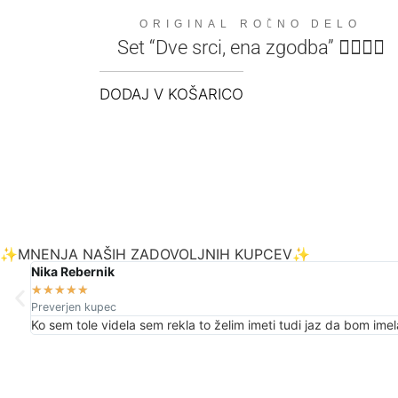
ORIGINAL ROČNO DELO
Set “Dve srci, ena zgodba” 👩‍❤️‍👨✨
DODAJ V KOŠARICO
✨MNENJA NAŠIH ZADOVOLJNIH KUPCEV✨
Nika Rebernik
★
★
★
★
★
Preverjen kupec
Ko sem tole videla sem rekla to želim imeti tudi jaz da bom imel