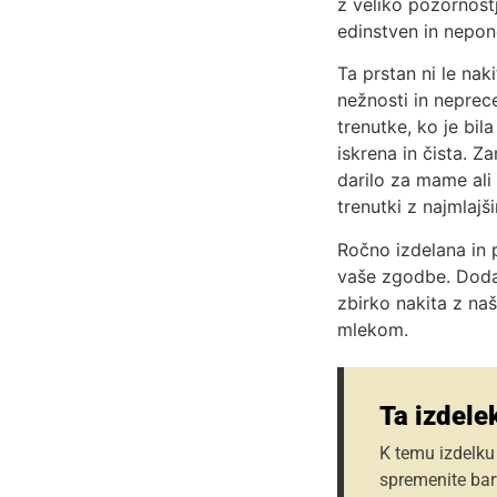
z veliko pozornost
edinstven in nepon
Ta prstan ni le nak
nežnosti in neprec
trenutke, ko je bil
iskrena in čista. Z
darilo za mame ali
trenutki z najmlajš
Ročno izdelana in 
vaše zgodbe. Dodaj
zbirko nakita z na
mlekom.
Ta izdelek
K temu izdelku
spremenite bar