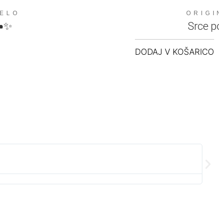
DELO
ORIGI
☁️✨
Srce p
DODAJ V KOŠARICO
Alja
★
★
Preve
Zelo