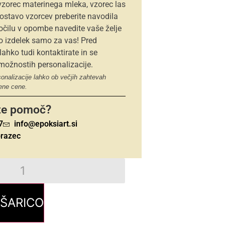
vzorec materinega mleka, vzorec las
dostavo vzorcev preberite navodila
očilu v opombe navedite vaše želje
mo izdelek samo za vas! Pred
ahko tudi kontaktirate in se
ožnostih personalizacije.
onalizacije lahko ob večjih zahtevah
ene cene.
te pomoč?
7
info@epoksiart.si
brazec
OŠARICO