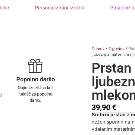
delke
Personalizirani izdelki
Posebne pr
Domov
/
Trgovina
/
Per
ljubezni z materinim 
Prstan
ljubezn
Popolno darilo
Najini izdelki so kot
mlekom
nalašč za popolno
 z
darilo.
39,90
€
Srebrni prstan z 
nežen spomin na na
vdelanim materinim