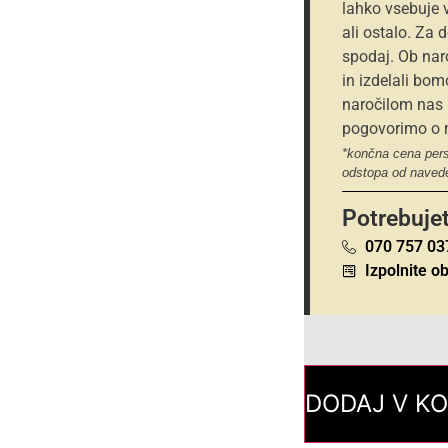
lahko vsebuje 
ali ostalo. Za 
spodaj. Ob nar
in izdelali bo
naročilom nas l
pogovorimo o m
*končna cena pers
odstopa od naved
Potrebuje
070 757 03
Izpolnite o
DODAJ V K