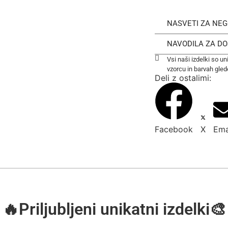
NASVETI ZA NEG
NAVODILA ZA D
Vsi naši izdelki so u
vzorcu in barvah gled
Deli z ostalimi:
Facebook
X
Ema
🔥Priljubljeni unikatni izdelki🎨