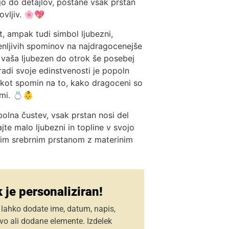
jo do detajlov, postane vsak prstan
ovljiv. 🌸💖
it, ampak tudi simbol ljubezni,
enljivih spominov na najdragocenejše
a vaša ljubezen do otrok še posebej
aradi svoje edinstvenosti je popoln
 kot spomin na to, kako dragoceni so
imi. 💍👶
polna čustev, vsak prstan nosi del
te malo ljubezni in topline v svojo
šim srebrnim prstanom z materinim
 je personaliziran!
 lahko dodate ime, datum, napis,
vo ali dodane elemente. Izdelek