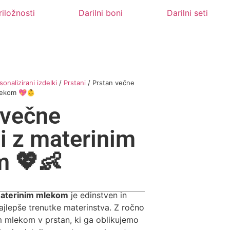
iložnosti
Darilni boni
Darilni seti
sonalizirani izdelki
/
Prstani
/ Prstan večne
mlekom 💖👶
 večne
i z materinim
 💖👶
materinim mlekom
je edinstven in
jlepše trenutke materinstva. Z ročno
 mlekom v prstan, ki ga oblikujemo