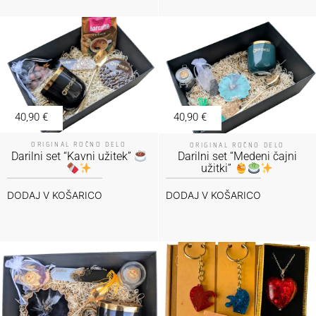
40,90
€
40,90
€
ORIGINAL ROČNO DELO
ORIGINAL ROČNO DELO
Darilni set “Kavni užitek”
Darilni set “Medeni čajni
užitki”
DODAJ V KOŠARICO
DODAJ V KOŠARICO