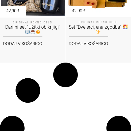
42,90
€
42,90
€
ORIGINAL ROČNO DELO
ORIGINAL ROČNO DELO
Darilni set “Užitki ob knjigi”
Set “Dve srci, ena zgodba”
DODAJ V KOŠARICO
DODAJ V KOŠARICO