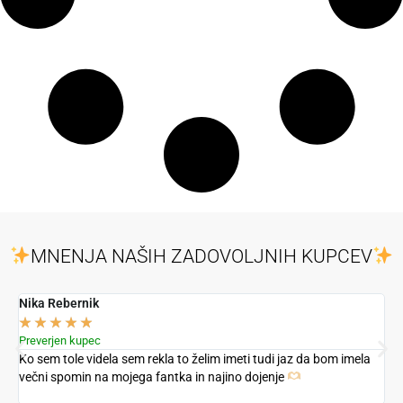
MNENJA NAŠIH ZADOVOLJNIH KUPCEV
Nika Rebernik
A
★
★
★
★
★
Preverjen kupec
P
Ko sem tole videla sem rekla to želim imeti tudi jaz da bom imela
Z
večni spomin na mojega fantka in najino dojenje