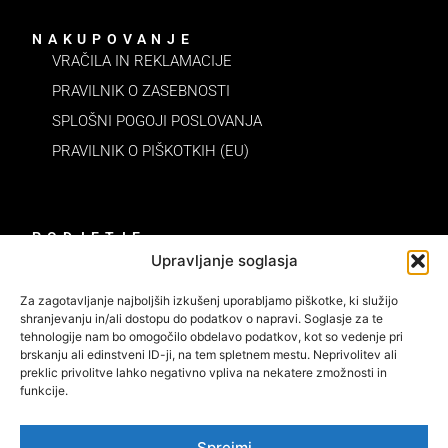
NAKUPOVANJE
VRAČILA IN REKLAMACIJE
PRAVILNIK O ZASEBNOSTI
SPLOŠNI POGOJI POSLOVANJA
PRAVILNIK O PIŠKOTKIH (EU)
PODJETJE
DOMOV
Upravljanje soglasja
O NAS
Za zagotavljanje najboljših izkušenj uporabljamo piškotke, ki služijo
KONTAKT IN PODATKI
shranjevanju in/ali dostopu do podatkov o napravi. Soglasje za te
tehnologije nam bo omogočilo obdelavo podatkov, kot so vedenje pri
070 757 037
brskanju ali edinstveni ID-ji, na tem spletnem mestu. Neprivolitev ali
preklic privolitve lahko negativno vpliva na nekatere zmožnosti in
info@epoksiart.si
funkcije.
Sprejmi