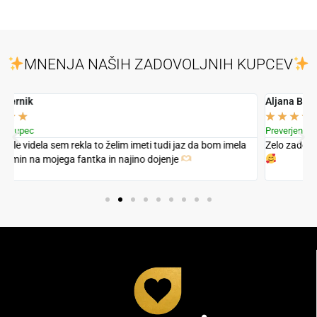
MNENJA NAŠIH ZADOVOLJNIH KUPCEV
Aljana Benčuku
K
★
★
★
★
★
Preverjen kupec
P
Zelo zadovoljna z obeskom iz mleka in laskov otroka
prelepo
Č