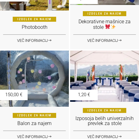
IZDELEK ZA NAJEM
IZDELEK ZA NAJEM
Dekorativne mašnice za
Photobooth
stole
VEČ INFORMACIJ
VEČ INFORMACIJ
150,00
€
1,20
€
IZDELEK ZA NAJEM
IZDELEK ZA NAJEM
Izposoja belih univerzalnih
Balon za najem
prevlek za stole
VEČ INFORMACIJ
VEČ INFORMACIJ