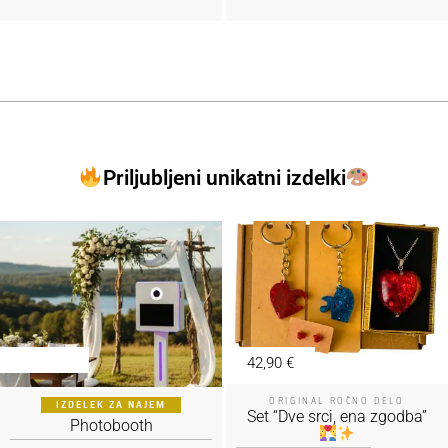
Priljubljeni unikatni izdelki
42,90
€
ORIGINAL ROČNO DELO
IZDELEK ZA NAJEM
Set “Dve srci, ena zgodba”
Photobooth