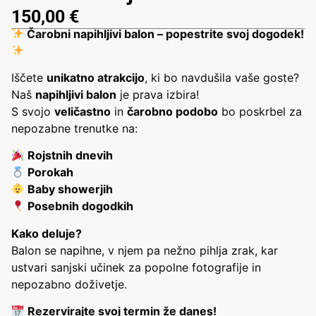
150,00
€
Čarobni napihljivi balon – popestrite svoj dogodek!
Iščete
unikatno atrakcijo
, ki bo navdušila vaše goste?
Naš
napihljivi balon
je prava izbira!
S svojo
veličastno
in
čarobno podobo
bo poskrbel za
nepozabne trenutke na:
Rojstnih dnevih
Porokah
Baby showerjih
Posebnih dogodkih
Kako deluje?
Balon se napihne, v njem pa nežno pihlja zrak, kar
ustvari sanjski učinek za popolne fotografije in
nepozabno doživetje.
Rezervirajte svoj termin že danes!